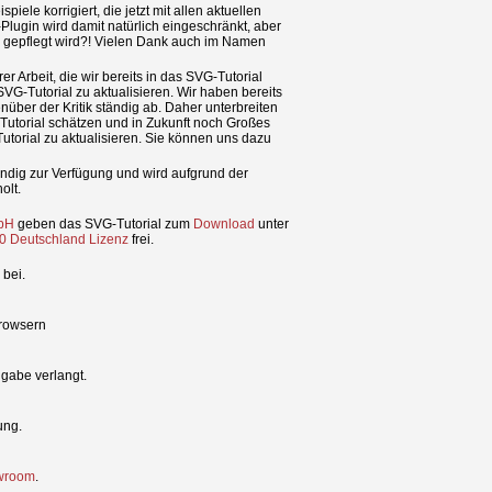
ele korrigiert, die jetzt mit allen aktuellen
Plugin wird damit natürlich eingeschränkt, aber
r gepflegt wird?! Vielen Dank auch im Namen
 Arbeit, die wir bereits in das SVG-Tutorial
SVG-Tutorial zu aktualisieren. Wir haben bereits
ber der Kritik ständig ab. Daher unterbreiten
 Tutorial schätzen und in Zukunft noch Großes
torial zu aktualisieren. Sie können uns dazu
ändig zur Verfügung und wird aufgrund der
olt.
mbH
geben das SVG-Tutorial zum
Download
unter
 Deutschland Lizenz
frei.
bei.
Browsern
ngabe verlangt.
ung.
wroom
.