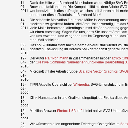
11-
Dank der Hilfe von Bernhard Molz haben wir unzählige SVG-Beispi
07-
Browsern funktionieren. Die Kompatibilität mit dem Adobe-SVG-
2011
wer benutzt noch dieses Plugin, welches seit Jahren nicht meh
aller Leser dieses Tutorials an Bernhard Molz!
14-
Die schönste Motivation für unsere Mühe ist Anerkennung unserer
01-
stecken bzw. gesteckt haben. Viel Arbeit ist notwendig, um das 
2011
viele Mails bekommen, allerdings nimmt die Anerkennung gegenü
wir einen Vorschlag: Sagen Sie uns, dass Sie unsere Arbeit am
von uns erwarten, und wir geben uns im Gegenzug Mühe, das Tu
eine Mail schicken.
09-
Das SVG-Tutorial steht nach einem Serverausfall wieder vollst
11-
positiven Entwicklung im Bereich SVG demnächst generalüberh
2010
19-
Der Autor
Ralf Pohlmann
in Zusammenarbeit mit der
aptico G
04-
der
Creative Commons Namensnennung-Keine Bearbeitung 3.0
2010
04-
Microsoft tritt der Arbeitsgruppe
Scalable Vector Graphics (SVG)
01-
2010
19-
TIPP! Aktuelle Übersicht bei
Wikipedia
: SVG-Unterstützung in 
02-
2006
18-
Xlink Namespace in alle Grafiken eingefügt, da Firefox diese A
10-
2005
18-
Mozillas Browser
Firefox 1.5Beta2
bietet native SVG Unterstütz
10-
2005
26-
Wir wünschen allen angenehme Feiertage: Ostergrüße im
Sho