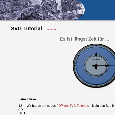
SVG Tutorial
zum index
Latest News
12-
Wir haben ein neues
PDF des SVG-Tutorials
mit einigen Bugfi
07-
2011