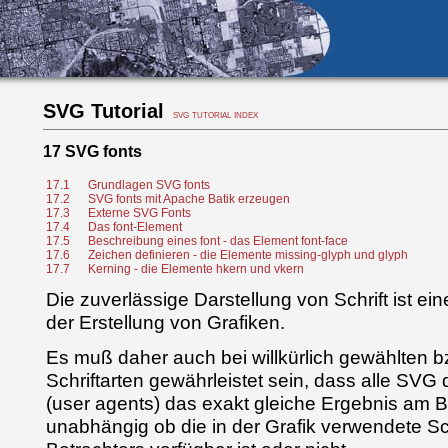
SVG Tutorial
svg tutorial index
17 SVG fonts
17.1
Grundlagen SVG fonts
17.2
SVG fonts mit Apache Batik erzeugen
17.3
Externe SVG Fonts
17.4
Das font-Element
17.5
Beschreibung eines font - das Element font-face
17.6
Zeichen definieren - die Elemente missing-glyph und glyph
17.7
Kerning - die Elemente hkern und vkern
Die zuverlässige Darstellung von Schrift ist e
der Erstellung von Grafiken.
Es muß daher auch bei willkürlich gewählten 
Schriftarten gewährleistet sein, dass alle SV
(user agents) das exakt gleiche Ergebnis am B
unabhängig ob die in der Grafik verwendete Sc